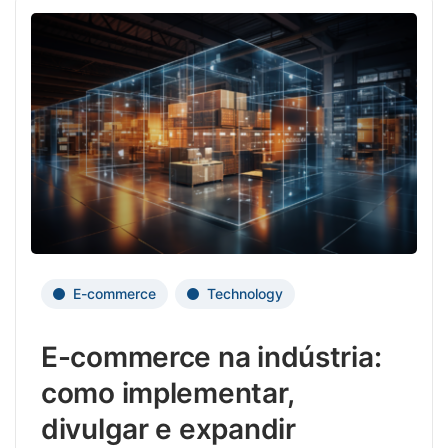
fraud
onlin
aume
Para
aprov
ao
máxi
a data
é
funda
estar
cient
E-commerce
Technology
das
prec
E-commerce na indústria:
neces
para
como implementar,
não
divulgar e expandir
cair