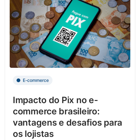
servi
paga
para
e
trans
anúnc
digita
possi
estar
uma
prese
comu
como
perso
patro
e
e
efica
expos
com
no
E-commerce
os
Fóru
cons
E-
Impacto do Pix no e-
Comm
Brasil
commerce brasileiro:
2023,
vantagens e desafios para
que
acont
os lojistas
nos