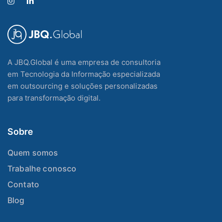
inova
de
canai
digita
B2B,
A JBQ.Global é uma empresa de consultoria
B2C
em Tecnologia da Informação especializada
e
em outsourcing e soluções personalizadas
D2C.
para transformação digital.
Sobre
Quem somos
Trabalhe conosco
Contato
Blog