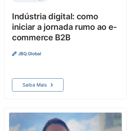
Indústria digital: como
iniciar a jornada rumo ao e-
commerce B2B
A tra
JBQ.Global
da
indús
para
o
Saiba Mais
e-
comm
é
uma
jorna
estra
que