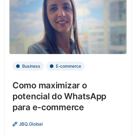
reque
um
plane
cuida
e
uma
exec
efici
envol
Business
E-commerce
etapa
para
Como maximizar o
o
suce
potencial do WhatsApp
dess
para e-commerce
trans
O
JBQ.Global
What