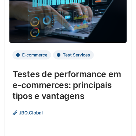
habil
lingu
cultur
gêner
idade
e
outra
difer
E-commerce
Test Services
Ele
é
Testes de performance em
parti
aplic
e-commerces: principais
a
tipos e vantagens
produ
digita
permi
Teste
JBQ.Global
soluç
de
espec
perf
para
são