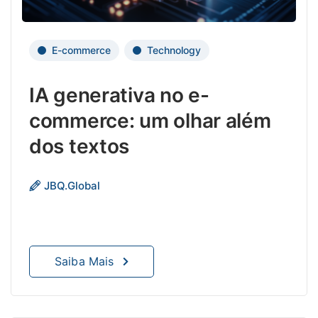
ser
um
difere
E-commerce
Technology
impor
para
IA generativa no e-
alava
o
commerce: um olhar além
suce
dos textos
dos
negóc
As
JBQ.Global
utili
da
inteli
artific
Saiba Mais
gener
no
comé
eletr