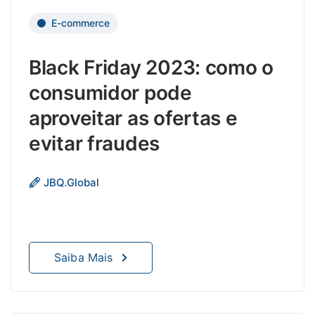
E-commerce
Black Friday 2023: como o
consumidor pode
aproveitar as ofertas e
evitar fraudes
a Bla
JBQ.Global
é
uma
époc
em
Saiba Mais
que
os
golpe
e