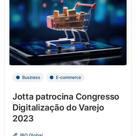
Business
E-commerce
Jotta patrocina Congresso
Digitalização do Varejo
2023
O
JBQ.Global