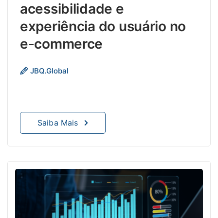
criaç
acessibilidade e
de
experiência do usuário no
melh
exper
e-commerce
para
os
O
JBQ.Global
consu
Desi
Inclu
abra
todo
Saiba Mais
o
espec
da
diver
huma
consi
fator
como